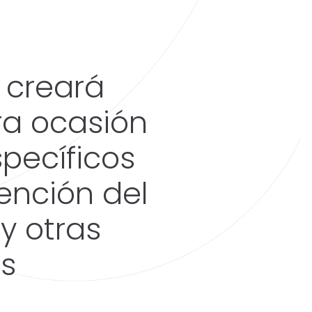
 creará
ra ocasión
pecíficos
ención del
y otras
s