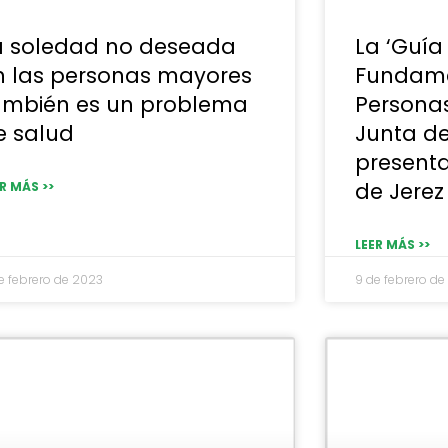
a soledad no deseada
La ‘Guía
n las personas mayores
Fundame
ambién es un problema
Personas
e salud
Junta d
present
de Jerez
R MÁS >>
LEER MÁS >>
e febrero de 2023
9 de febrero d