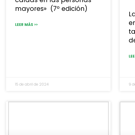
mayores» (7º edición)
L
e
LEER MÁS >>
t
d
LEE
15 de abril de 2024
9 d