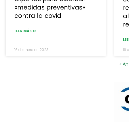
«medidas preventivas»
r
contra la covid
al
r
LEER MÁS >>
LEE
16 de enero de 2023
16 
« An