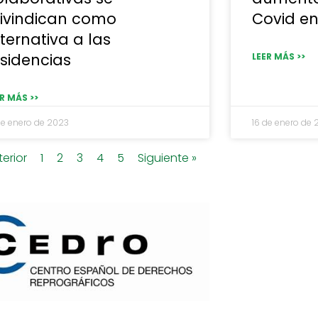
eivindican como
Covid en
ternativa a las
esidencias
LEER MÁS >>
R MÁS >>
de enero de 2023
16 de enero de
terior
1
2
3
4
5
Siguiente »