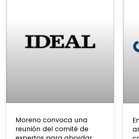
Moreno convoca una
E
reunión del comité de
añ
expertos para abordar
c