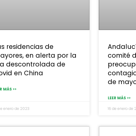
as residencias de
Andaluc
ayores, en alerta por la
comité d
la descontrolada de
preocup
ovid en China
contagio
de mayo
R MÁS >>
LEER MÁS >>
de enero de 2023
16 de enero de