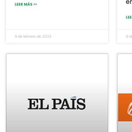
en
LEER MÁS >>
LEE
9 de febrero de 2023
9 d