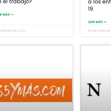
 el trabajo?
a los e
19
R MÁS >>
LEER MÁS >>
e febrero de 2023
24 de enero de