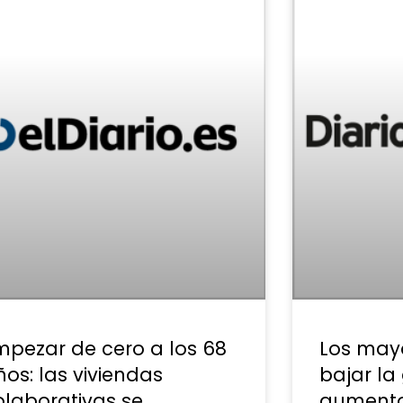
mpezar de cero a los 68
Los may
os: las viviendas
bajar la
olaborativas se
aumento