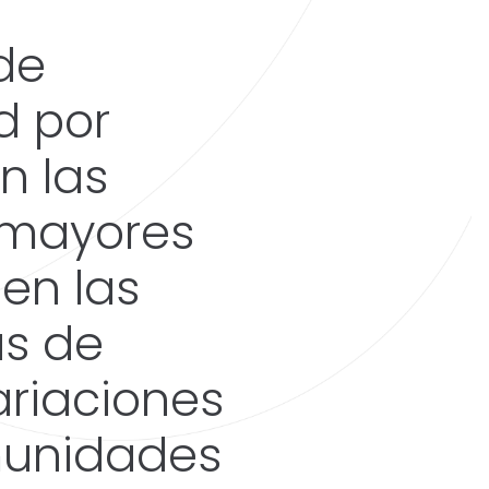
de
d por
n las
 mayores
en las
as de
ariaciones
munidades