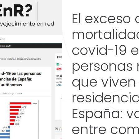
El exceso 
mortalida
covid-19 e
personas
que viven 
residenci
España: v
entre co