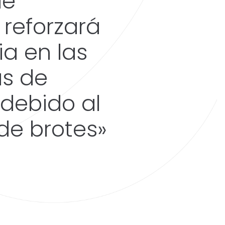
de
 reforzará
ia en las
as de
debido al
e brotes»