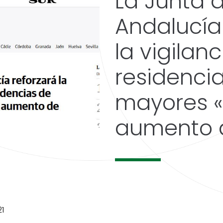
La Junta 
Andalucía
la vigilanc
residenci
mayores «
aumento d
1