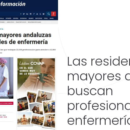
Las resid
mayores 
buscan
profesion
enfermerí