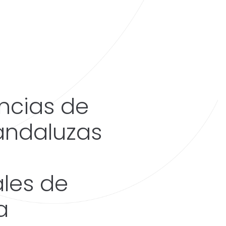
encias de
andaluzas
ales de
a