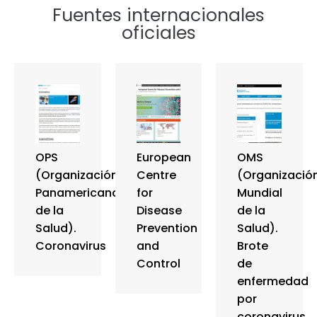
Fuentes internacionales
oficiales
OPS
European
OMS
(Organización
Centre
(Organizació
Panamericana
for
Mundial
de la
Disease
de la
Salud).
Prevention
Salud).
Coronavirus
and
Brote
Control
de
enfermedad
por
coronavirus