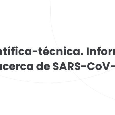
tífica-técnica. Inf
acerca de SARS-CoV-
1