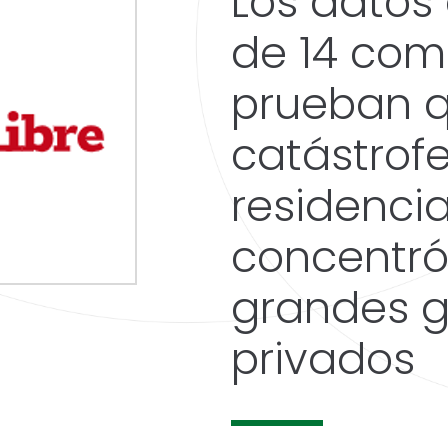
Los datos 
de 14 co
prueban q
catástrofe
residenci
concentró
grandes 
privados