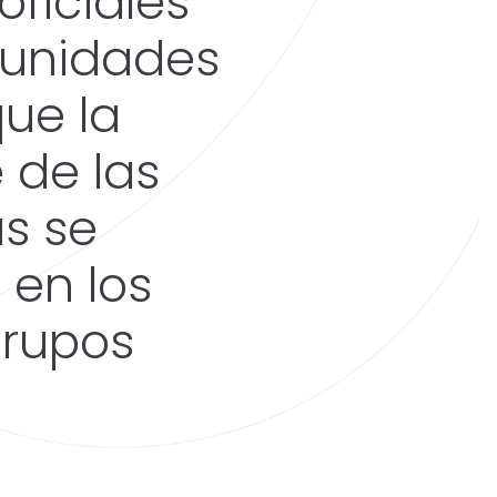
oficiales
munidades
ue la
 de las
as se
 en los
grupos