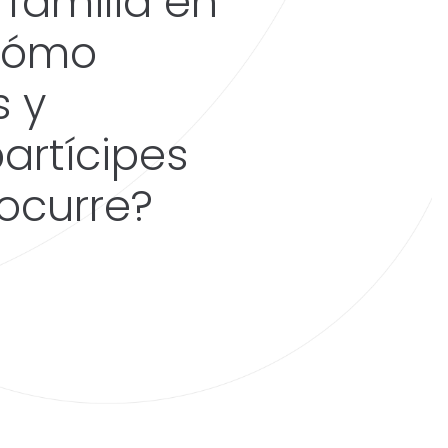
 familia en
¿cómo
s y
artícipes
 ocurre?